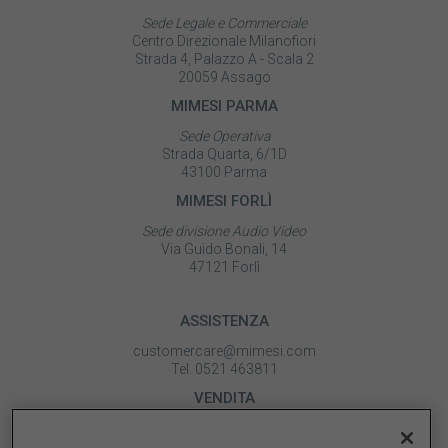
Sede Legale e Commerciale
Centro Direzionale Milanofiori
Strada 4, Palazzo A - Scala 2
20059 Assago
MIMESI PARMA
Sede Operativa
Strada Quarta, 6/1D
43100 Parma
MIMESI FORLÌ
Sede divisione Audio Video
Via Guido Bonali, 14
47121 Forlì
ASSISTENZA
customercare@mimesi.com
Tel. 0521 463811
VENDITA
vendite@mimesi.com
Tel. 02 81830263