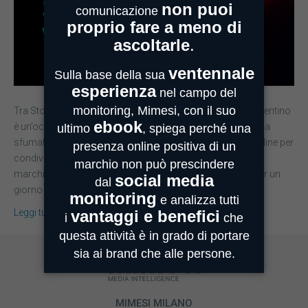
Tra Stories di giovani innamorati e post romantici, San Valentino
è un’occasione per i social per celebrare l’amore in ogni sua
sfumatura. I brand più attivi si sono dati appuntamento online per
condividere l’idea di amore che meglio si abbina al proprio
marchio. Inevitabile quindi pensare ai Baci Perugina che per un
giorno hanno eliminato…
Leggi tutto
MIMESI MILANO