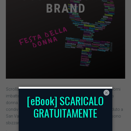
Scrollando su e giù tra i vari social è stato facile in questi giorni
×
imbattersi in post e tweet sulla Giornata internazionale della
donna. Oltre alle mimose, le più importanti aziende hanno
condiviso distese di post sui Social. Proprio come è accaduto a
San Valentino, anche in occasione dell’8 marzo i brand si sono
sbizzarriti.…