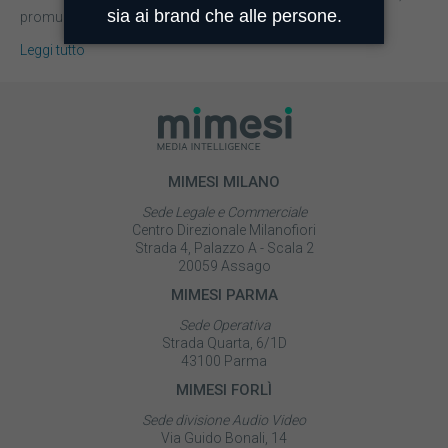
promuovere e vendere…
Leggi tutto
MIMESI MILANO
Sede Legale e Commerciale
Centro Direzionale Milanofiori
Strada 4, Palazzo A - Scala 2
20059 Assago
MIMESI PARMA
Sede Operativa
Strada Quarta, 6/1D
43100 Parma
MIMESI FORLÌ
Sede divisione Audio Video
Via Guido Bonali, 14