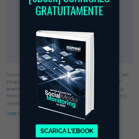
Da lunedì 15 giugno l’app Immuni è operativa in tutta Italia. L’app
era già disponibile sugli store digitali di Apple e Google dal 1°
giugno, dopo aver avuto il via libera dal Garante della Privacy,
mentre dall’8 è stata in fase di test in quattro regioni – Abruzzo,
Liguria, Marche e Puglia. Secondo i dati…
Leggi tutto