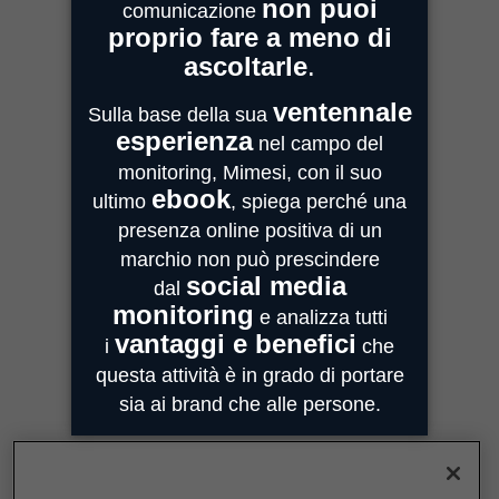
Sede Legale e Commerciale
Centro Direzionale Milanofiori
Strada 4, Palazzo A - Scala 2
20059 Assago
MIMESI PARMA
Sede Operativa
Strada Quarta, 6/1D
43100 Parma
MIMESI FORLÌ
Sede divisione Audio Video
Via Guido Bonali, 14
47121 Forlì
ASSISTENZA
customercare@mimesi.com
Tel. 0521 463811
VENDITA
vendite@mimesi.com
Tel. 02 81830263