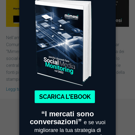
Nell’ambito della partnership tra UNA Aziende della
Comunicazione Unite e DBInformation, prende vita il webinar
“Mimesi e l’uso strategico della Rassegna Stampa“. Nell’era dei
social network e degli influencer, i media detengono un ruolo
centrale nella comunicazione e vengono considerati come le
fonti più affidabili e attendibili: ecco perché il monitoraggio della
stampa è fondamentale per…
Leggi tutto
MIMESI MILANO