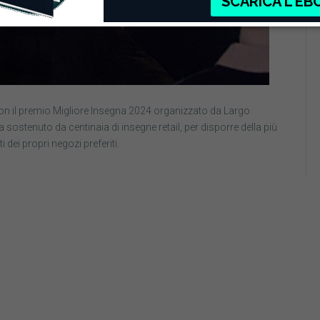
n il premio Migliore Insegna 2024 organizzato da Largo
 sostenuto da centinaia di insegne retail, per disporre della più
dei propri negozi preferiti.