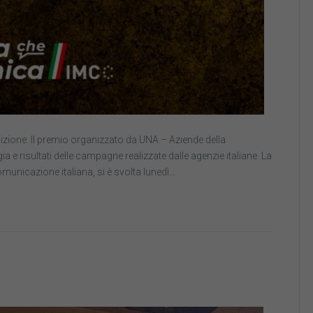
edizione. Il premio organizzato da UNA – Aziende della
a e risultati delle campagne realizzate dalle agenzie italiane. La
omunicazione italiana, si è svolta lunedì…