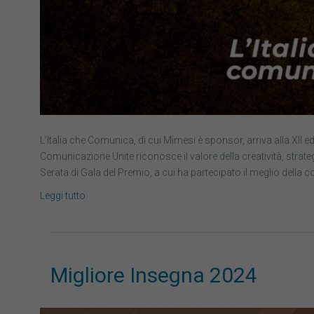
L’Italia che Comunica, di cui Mimesi è sponsor, arriva alla XII 
Comunicazione Unite riconosce il valore della creatività, strategi
Serata di Gala del Premio, a cui ha partecipato il meglio della c
Leggi tutto
Migliore Insegna 2024