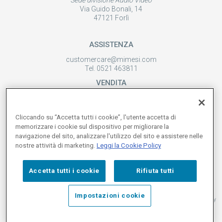
Sede divisione Audio Video
Via Guido Bonali, 14
47121 Forlì
ASSISTENZA
customercare@mimesi.com
Tel. 0521 463811
VENDITA
vendite@mimesi.com
Tel. 02 81830263
Cliccando su “Accetta tutti i cookie”, l'utente accetta di
SEGUICI SUI NOSTRI SOCIAL
memorizzare i cookie sul dispositivo per migliorare la
navigazione del sito, analizzare l'utilizzo del sito e assistere nelle
nostre attività di marketing.
Leggi la Cookie Policy
Accetta tutti i cookie
Rifiuta tutti
Impostazioni cookie
© 2026 MIMESI P.IVA 02161300344 |
Whistleblowing
|
M.O ex D. Lgs. 231/01
|
Qualità
|
Privacy
Policy
|
Cookie Policy