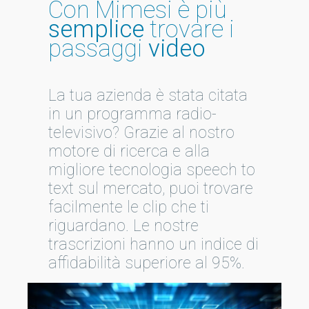
Con Mimesi è più
semplice
trovare i
passaggi
video
La tua azienda è stata citata
in un programma radio-
televisivo? Grazie al nostro
motore di ricerca e alla
migliore tecnologia speech to
text sul mercato, puoi trovare
facilmente le clip che ti
riguardano. Le nostre
trascrizioni hanno un indice di
affidabilità superiore al 95%.