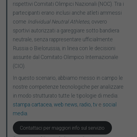
rispettivi Comitati Olimpici Nazionali (NOC). Tra i
partecipanti erano inclusi anche atleti ammessi
come
Individual Neutral Athletes
, ovvero
sportivi autorizzati a gareggiare sotto bandiera
neutrale, senza rappresentare ufficialmente
Russia o Bielorussia, in linea con le decisioni
assunte dal Comitato Olimpico Internazionale
(CIO).
In questo scenario, abbiamo messo in campo le
nostre competenze tecnologiche per analizzare
in modo strutturato tutte le tipologie di media:
stampa cartacea
,
web news
,
radio, tv
e
social
media
.
Contattaci per maggiori info sul servizio