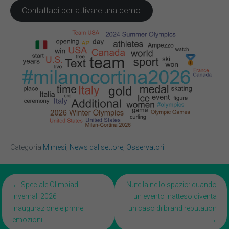
Contattaci per attivare una demo
Categoria
Mimesi
,
News dal settore
,
Osservatori
Posts
← Speciale Olimpiadi
Nutella nello spazio: quando
Invernali 2026 –
un evento inatteso diventa
navigation
Inaugurazione e prime
un caso di brand reputation
emozioni
→