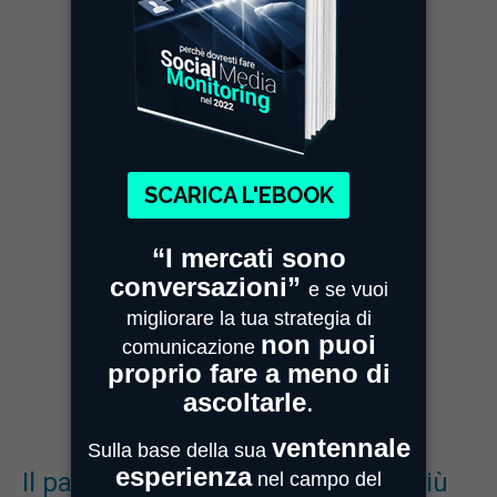
Il post pubblicato dal canale Instagram ufficiale dei
giochi olimpici sulla performance di Andrea Bocelli ha
raccolto da solo 658mila like. Fonte:Mimesi
Il pattinaggio artistico disciplina più