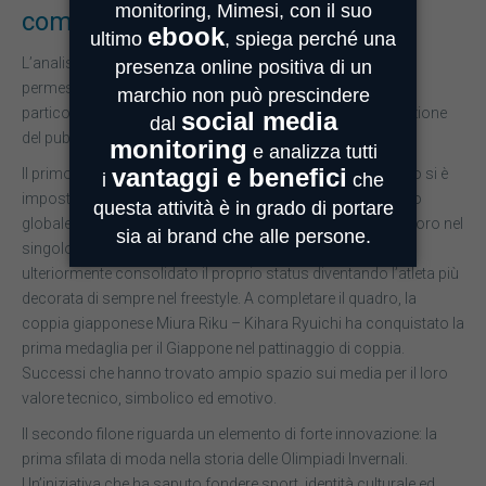
commentata a livello globale
L’analisi delle conversazioni in termini qualitativi ha inoltre
permesso di individuare altri due macro-filoni narrativi
particolarmente interessanti che hanno catalizzato l’attenzione
del pubblico e degli autori.
Il primo riguarda i trionfi sul ghiaccio. Il pattinaggio artistico si è
imposto come una delle discipline più commentate a livello
globale. L’americana Alysa Liu ha riportato il Team USA all’oro nel
singolo femminile dopo 24 anni, mentre Eileen Gu ha
ulteriormente consolidato il proprio status diventando l’atleta più
decorata di sempre nel freestyle. A completare il quadro, la
coppia giapponese Miura Riku – Kihara Ryuichi ha conquistato la
prima medaglia per il Giappone nel pattinaggio di coppia.
Successi che hanno trovato ampio spazio sui media per il loro
valore tecnico, simbolico ed emotivo.
Il secondo filone riguarda un elemento di forte innovazione: la
prima sfilata di moda nella storia delle Olimpiadi Invernali.
Un’iniziativa che ha saputo fondere sport, identità culturale ed