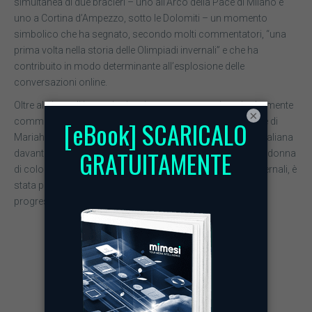
simultanea di due bracieri – uno all’Arco della Pace di Milano e
uno a Cortina d’Ampezzo, sotto le Dolomiti – un momento
simbolico che ha segnato, secondo molti commentatori, “una
prima volta nella storia delle Olimpiadi invernali” e che ha
contribuito in modo determinante all’esplosione delle
conversazioni online.
Oltre al picco di interazioni registrato, sono stati particolarmente
×
commentati i momenti artistici e simbolici: le performance di
Mariah Carey e Andrea Bocelli hanno celebrato la cultura italiana
davanti a un pubblico globale, mentre Erin Jackson, prima donna
di colore a portare la bandiera degli Stati Uniti ai Giochi invernali, è
stata percepita come un potente segnale di inclusione e
progresso.