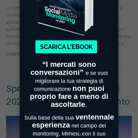
Le Olimpiadi Invernali 2026 sono finalmente iniziate: Milano e
Cortina hanno accolto il mondo con un’inaugurazione
spettacolare che ha acceso i riflettori sulla passione e
sull’energia dello sport. Nei primi giorni di gare, atleti da tutto il
mondo hanno già regalato momenti indimenticabili, tra sorprese,
record e sfide avvincenti. In questo articolo, vi raccontiamo le…
Leggi tutto
Speciale Olimpiadi Invernali
2026 – Fase di avvicinamento