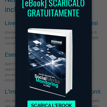
include:
Live demo della piattaforma Mimesi
Una panoramica pratica delle funzionalità della piattaforma di
social listening, con esempi reali di monitoraggio e analisi delle
conversazioni online.
Esempi pratici di utilizzo dell’AI
Approfondiamo alcuni casi d’uso dell’intelligenza artificiale
applicata all’analisi dei dati, mostrando come accelerare i
processi di classificazione, sintesi e interpretazione delle
informazioni.
L’importanza delle query e delle fonti
Uno degli aspetti più critici nel social listening riguarda la qualità
della raccolta dati. Nel webinar spieghiamo perché una corretta