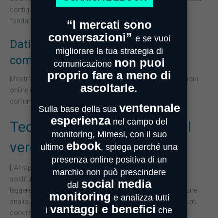
configurazione delle query e la selezione delle fonti siano
fondamentali per ottenere insight affidabili.
Dati e insight per marketing e
comunicazione
Mostriamo come trasformare grandi volumi di conversazioni
online in informazioni strategiche utili per brand, marketing,
comunicazione e digital PR.
Tecnologia e competenze: il
vero valore dell’analisi
L’AI rappresenta un acceleratore straordinario, ma non
sostituisce il lavoro strategico degli analisti. La capacità di
leggere il contesto, interpretare correttamente i dati e costruire
analisi efficaci resta un elemento centrale per ottenere risultati
concreti.