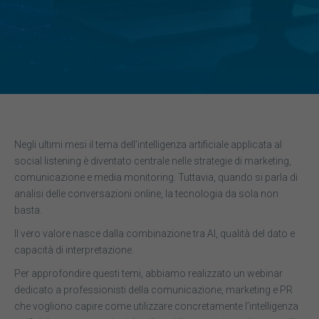
Negli ultimi mesi il tema dell’intelligenza artificiale applicata al
social listening è diventato centrale nelle strategie di marketing,
comunicazione e media monitoring. Tuttavia, quando si parla di
analisi delle conversazioni online, la tecnologia da sola non
basta.
Il vero valore nasce dalla combinazione tra AI, qualità del dato e
capacità di interpretazione.
Per approfondire questi temi, abbiamo realizzato un webinar
dedicato a professionisti della comunicazione, marketing e PR
che vogliono capire come utilizzare concretamente l’intelligenza