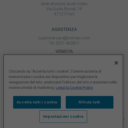
Sede divisione Audio Video
Via Guido Bonali, 14
47121 Forlì
ASSISTENZA
customercare@mimesi.com
Tel. 0521 463811
VENDITA
vendite@mimesi.com
Tel. 02 81830263
Cliccando su “Accetta tutti i cookie”, l'utente accetta di
SEGUICI SUI NOSTRI SOCIAL
memorizzare i cookie sul dispositivo per migliorare la
navigazione del sito, analizzare l'utilizzo del sito e assistere nelle
nostre attività di marketing.
Leggi la Cookie Policy
Accetta tutti i cookie
Rifiuta tutti
Impostazioni cookie
© 2026 MIMESI P.IVA 02161300344 |
Whistleblowing
|
M.O ex D. Lgs. 231/01
|
Qualità
|
Privacy
Policy
|
Cookie Policy