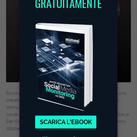
Scrollando su e giù tra i vari social è stato facile in questi giorni
imbattersi in post e tweet sulla Giornata internazionale della
donna. Oltre alle mimose, le più importanti aziende hanno
condiviso distese di post sui Social. Proprio come è accaduto a
San Valentino, anche in occasione dell’8 marzo i brand si sono
sbizzarriti.…