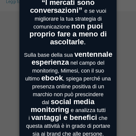
Leggi tutto
MIMESI MILANO
Sede Legale e Commerciale
Centro Direzionale Milanofiori
Strada 4, Palazzo A - Scala 2
20059 Assago
MIMESI PARMA
Sede Operativa
Strada Quarta, 6/1D
43100 Parma
MIMESI FORLÌ
Sede divisione Audio Video
Via Guido Bonali, 14
47121 Forlì