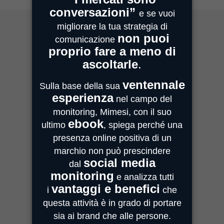
MIMESI MILANO
Sede Legale e Commerciale
Centro Direzionale Milanofiori
Strada 4, Palazzo A - Scala 2
20059 Assago
MIMESI PARMA
Sede Operativa
Strada Quarta, 6/1D
43100 Parma
MIMESI FORLÌ
Sede divisione Audio Video
Via Guido Bonali, 14
47121 Forlì
ASSISTENZA