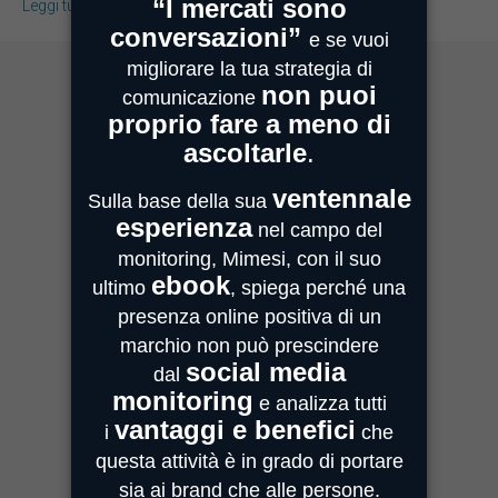
Leggi tutto
MIMESI MILANO
Sede Legale e Commerciale
Centro Direzionale Milanofiori
Strada 4, Palazzo A - Scala 2
20059 Assago
MIMESI PARMA
Sede Operativa
Strada Quarta, 6/1D
43100 Parma
MIMESI FORLÌ
Sede divisione Audio Video
Via Guido Bonali, 14
47121 Forlì