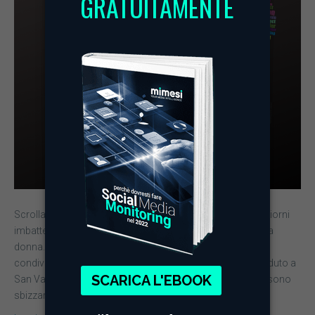
Scrollando su e giù tra i vari social è stato facile in questi giorni
imbattersi in post e tweet sulla Giornata internazionale della
donna. Oltre alle mimose, le più importanti aziende hanno
condiviso distese di post sui Social. Proprio come è accaduto a
San Valentino, anche in occasione dell’8 marzo i brand si sono
sbizzarriti.…