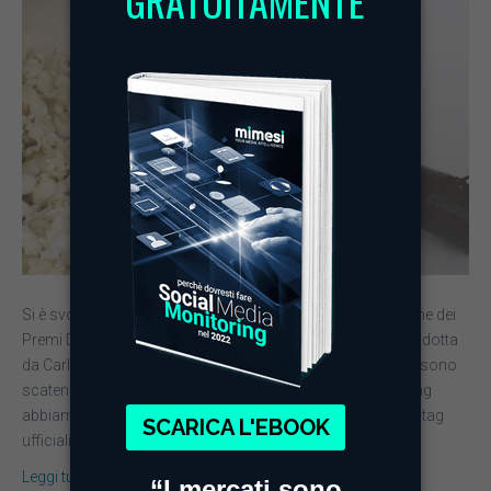
Si è svolta ieri la cerimonia di premiazione della 64a edizione dei
Premi David di Donatello, gli Oscar del cinema italiano, condotta
da Carlo Conti e trasmessa in diretta da RaiUno. I social si sono
scatenati e grazie alla nostra piattaforma di Web Monitoring
abbiamo ascoltato le numerose conversazioni. I due hashtag
ufficiali della serata…
Leggi tutto