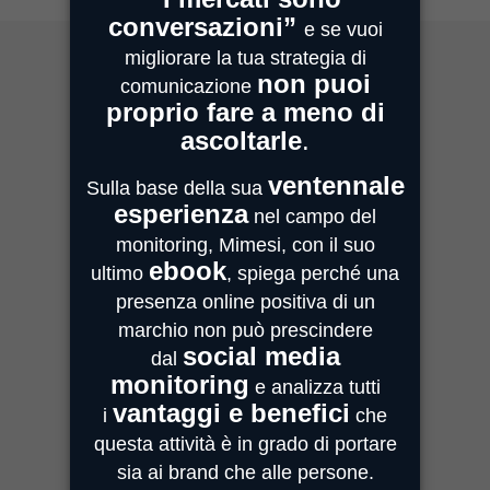
MIMESI MILANO
Sede Legale e Commerciale
Centro Direzionale Milanofiori
Strada 4, Palazzo A - Scala 2
20059 Assago
MIMESI PARMA
Sede Operativa
Strada Quarta, 6/1D
43100 Parma
MIMESI FORLÌ
Sede divisione Audio Video
Via Guido Bonali, 14
47121 Forlì
ASSISTENZA