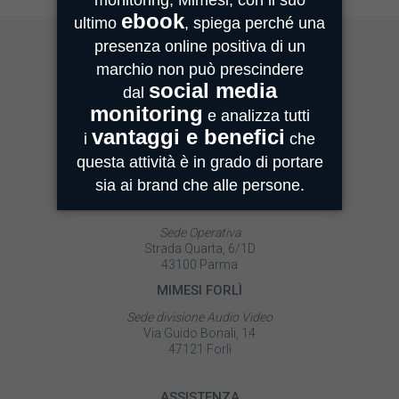
MIMESI MILANO
Sede Legale e Commerciale
Centro Direzionale Milanofiori
Strada 4, Palazzo A - Scala 2
20059 Assago
MIMESI PARMA
Sede Operativa
Strada Quarta, 6/1D
43100 Parma
MIMESI FORLÌ
Sede divisione Audio Video
Via Guido Bonali, 14
47121 Forlì
ASSISTENZA