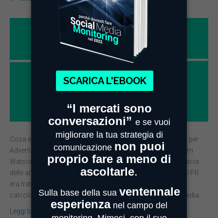
Cosa è il Valore Pubblicitario Equivalente? L’AVE, acronimo per
Advertising Value Equivalency, nasce da un’intuizione di Tom
Watson negli anni Quaranta. E’ un valore che misura l’efficacia
delle attività di pubbliche relazioni (PR). Infatti ogni azione di PR
era trattata come se fosse un contenuto pubblicitario,
calcolando come suo “valore” la presenza ottenuta sui media.…
Leggi tutto