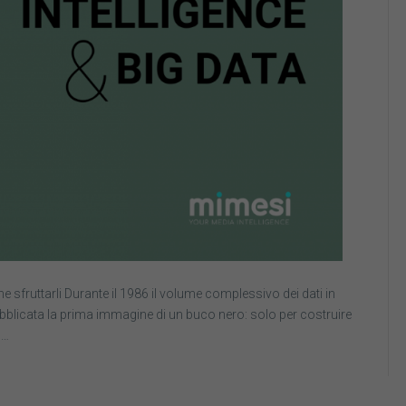
sfruttarli Durante il 1986 il volume complessivo dei dati in
pubblicata la prima immagine di un buco nero: solo per costruire
,…