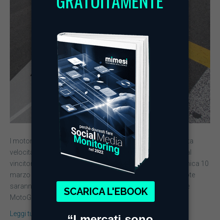
I motori sono accesi, le curve sono pronte per partire a tutta
velocità e lo champagne è fresco per essere consegnato al
vincitore. La stagione dei motori è pronta a partire e domenica 10
marzo dalla piccola penisola del Qatar i beniamini su 2 ruote
saranno pronti a contendersi il titolo mondiale della classe
MotoGP,…
Leggi tutto