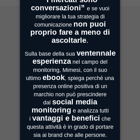
MIMESI MILANO
Sede Legale e Commerciale
Centro Direzionale Milanofiori
Strada 4, Palazzo A - Scala 2
20059 Assago
MIMESI PARMA
Sede Operativa
Strada Quarta, 6/1D
43100 Parma
MIMESI FORLÌ
Sede divisione Audio Video
Via Guido Bonali, 14
47121 Forlì
ASSISTENZA