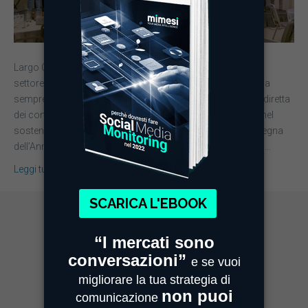
Largo Consumo e Mimesi premiano i migliori manager del
settore retail Nel contesto del premio “Insegna dell’anno”, da
sempre l’unico che basa le proprie classifiche sulla scelta diretta
dei consumatori, Mimesi ha rinnovato il proprio impegno nel
sostenere l’iniziativa per il secondo anno consecutivo. Insegna
dell’Anno è un progetto di ricerca sostenuto da centinaia di…
Leggi tutto
MIMESI MILANO
Sede Legale e Commerciale
Centro Direzionale Milanofiori
Strada 4, Palazzo A - Scala 2