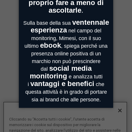
20059 Assago
MIMESI PARMA
Sede Operativa
Strada Quarta, 6/1D
43100 Parma
MIMESI FORLÌ
Sede divisione Audio Video
Via Guido Bonali, 14
47121 Forlì
ASSISTENZA
customercare@mimesi.com
Tel. 0521 463811
VENDITA
vendite@mimesi.com
Tel. 02 81830263
Cliccando su “Accetta tutti i cookie”, l'utente accetta di
SEGUICI SUI NOSTRI SOCIAL
memorizzare i cookie sul dispositivo per migliorare la
navigazione del sito, analizzare l'utilizzo del sito e assistere nelle