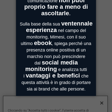
Centro Direzionale Milanofiori
Strada 4, Palazzo A - Scala 2
20059 Assago
MIMESI PARMA
Sede Operativa
Strada Quarta, 6/1D
43100 Parma
MIMESI FORLÌ
Sede divisione Audio Video
Via Guido Bonali, 14
47121 Forlì
ASSISTENZA
customercare@mimesi.com
Tel. 0521 463811
VENDITA
vendite@mimesi.com
Tel. 02 81830263
Cliccando su “Accetta tutti i cookie”, l'utente accetta di