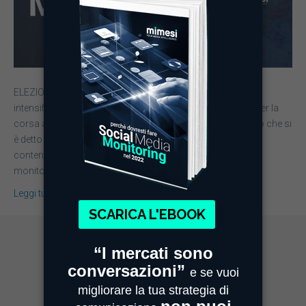
ELEZIONI EUROPEE 2019 Nei mesi di aprile e maggio si è
intensificata la comunicazione sulle campagne elettorali per la
corsa alle elezioni europee. Mimesi ha monitorato tutto ciò che si
è detto sulla stampa e sui Social Network, analizzando i
contenuti attraverso le proprie piattaforme. Il nostro
monitoraggio si è focalizzato sul voler verificare le…
Leggi tutto
MIMESI MILANO
Sede Legale e Commerciale