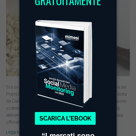
Si è svolta ieri la cerimonia di premiazione della 64a edizione dei
Premi David di Donatello, gli Oscar del cinema italiano, condotta
da Carlo Conti e trasmessa in diretta da RaiUno. I social si sono
scatenati e grazie alla nostra piattaforma di Web Monitoring
abbiamo ascoltato le numerose conversazioni. I due hashtag
ufficiali della serata…
Leggi tutto