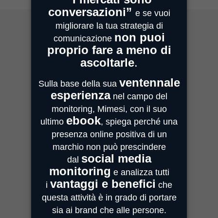
MIMESI MILANO
Sede Legale e Commerciale
Centro Direzionale Milanofiori
Strada 4, Palazzo A - Scala 2
20059 Assago
MIMESI PARMA
Sede Operativa
Strada Quarta, 6/1D
43100 Parma
MIMESI FORLÌ
Sede divisione Audio Video
Via Guido Bonali, 14
47121 Forlì
ASSISTENZA