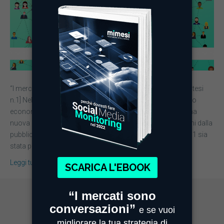
“I mercati sono conversazioni” [“The Cluetrain manifesto”, tesi
n.1] Nel 1999 è stato scritto il Cluetrain Manifesto, un saggio
economico e sociologico in cui si indagava l’impatto di una
nuova dirompente tecnologia: Internet. A distanza di 20 anni dalla
pubblicazione del Manifesto è chiaro come la tesi numero 1 sia
stata predittiva e lungimirante. Basti…
Leggi tutto