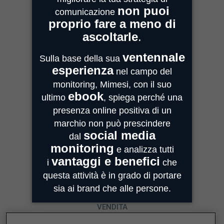
MIMESI MILANO
Sede Legale e Commerciale
Centro Direzionale Milanofiori
Strada 4, Palazzo A - Scala 2
20059 Assago
MIMESI PARMA
Sede Operativa
Strada Quarta, 6/1D
43100 Parma
MIMESI FORLÌ
Sede divisione Audio Video
Via Guido Bonali, 14
47121 Forlì
ASSISTENZA
customercare@mimesi.com
Tel. 0521 463811
VENDITA
vendite@mimesi.com