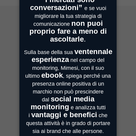
MIMESI MILANO
Sede Legale e Commerciale
Centro Direzionale Milanofiori
Strada 4, Palazzo A - Scala 2
20059 Assago
MIMESI PARMA
Sede Operativa
Strada Quarta, 6/1D
43100 Parma
MIMESI FORLÌ
Sede divisione Audio Video
Via Guido Bonali, 14
47121 Forlì
ASSISTENZA