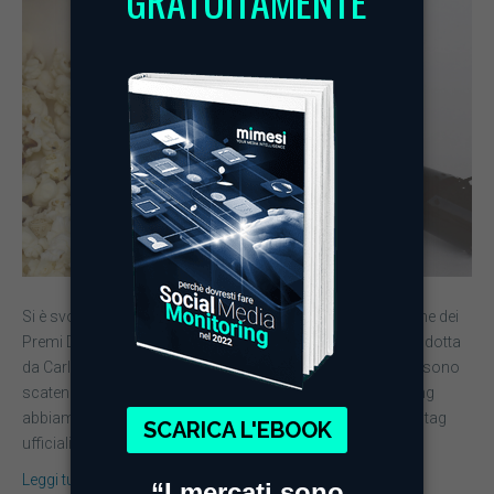
Si è svolta ieri la cerimonia di premiazione della 64a edizione dei
Premi David di Donatello, gli Oscar del cinema italiano, condotta
da Carlo Conti e trasmessa in diretta da RaiUno. I social si sono
scatenati e grazie alla nostra piattaforma di Web Monitoring
abbiamo ascoltato le numerose conversazioni. I due hashtag
ufficiali della serata…
Leggi tutto