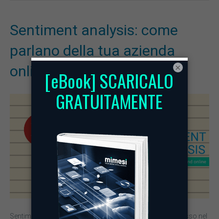
Sentiment analysis: come
parlano della tua azienda
×
online?
Sentiment analysis e brand reputation Abbiamo detto spesso nel