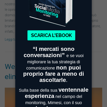
nostro blog che, con la diffusione dei social media,
le opinioni espresse dagli utenti del web sono aumentate a
dismisura, senza filtri. Per questo motivo, un’azienda non può
limitarsi ad indagare quanto si parli online di essa o del proprio
brand ma deve soffermarsi sul come. E’ quest’ultimo indicatore,
infatti,…
Leggi tutto
Web Monitoring: perché
eliminare il rumore di fondo