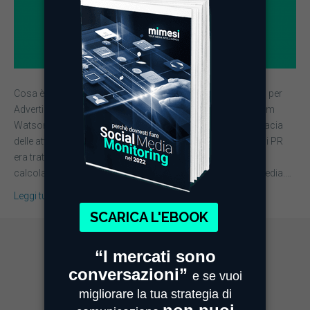
Cosa è il Valore Pubblicitario Equivalente? L’AVE, acronimo per
Advertising Value Equivalency, nasce da un’intuizione di Tom
Watson negli anni Quaranta. E’ un valore che misura l’efficacia
delle attività di pubbliche relazioni (PR). Infatti ogni azione di PR
era trattata come se fosse un contenuto pubblicitario,
calcolando come suo “valore” la presenza ottenuta sui media.…
Leggi tutto
MIMESI MILANO
Sede Legale e Commerciale