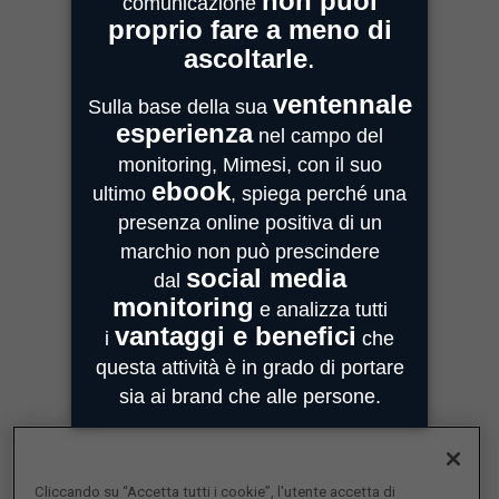
Centro Direzionale Milanofiori
Strada 4, Palazzo A - Scala 2
20059 Assago
MIMESI PARMA
Sede Operativa
Strada Quarta, 6/1D
43100 Parma
MIMESI FORLÌ
Sede divisione Audio Video
Via Guido Bonali, 14
47121 Forlì
ASSISTENZA
customercare@mimesi.com
Tel. 0521 463811
VENDITA
vendite@mimesi.com
Tel. 02 81830263
Cliccando su “Accetta tutti i cookie”, l'utente accetta di