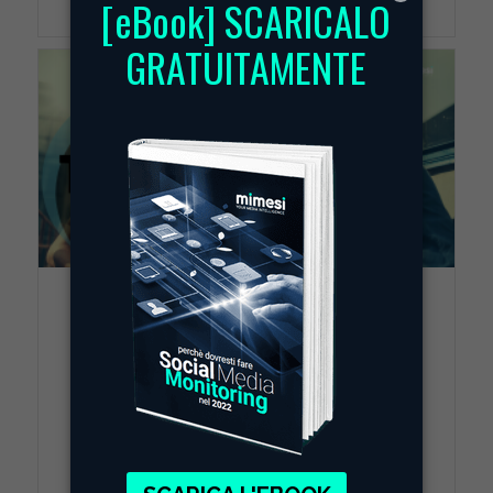
Brand e TikTok: come creare
una strategia vincente
24 Gennaio 2020
Cos’è TikTok? TikTok è il fenomeno made in
Cina che ha rivoluzionato il video content…