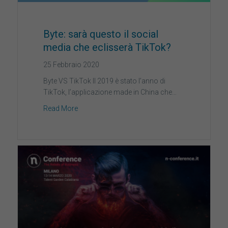
Byte: sarà questo il social
media che eclisserà TikTok?
25 Febbraio 2020
Byte VS TikTok Il 2019 è stato l’anno di
TikTok, l’applicazione made in China che…
Read More