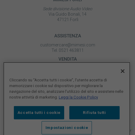
Sede divisione Audio Video
Via Guido Bonali, 14
47121 Forlì
ASSISTENZA
customercare@mimesi.com
Tel. 0521 463811
VENDITA
vendite@mimesi.com
Tel. 02 81830263
Cliccando su “Accetta tutti i cookie”, l'utente accetta di
SEGUICI SUI NOSTRI SOCIAL
memorizzare i cookie sul dispositivo per migliorare la
navigazione del sito, analizzare l'utilizzo del sito e assistere nelle
nostre attività di marketing.
Leggi la Cookie Policy
Accetta tutti i cookie
Rifiuta tutti
Impostazioni cookie
© 2026 MIMESI P.IVA 02161300344 |
Whistleblowing
|
M.O ex D. Lgs. 231/01
|
Qualità
|
Privacy