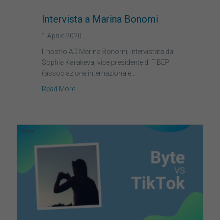
Intervista a Marina Bonomi
1 Aprile 2020
Il nostro AD Marina Bonomi, intervistata da
Sophia Karakeva, vice presidente di FIBEP
(associazione internazionale…
Read More