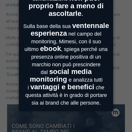
produttivi italiani
nella produzione di camici monouso.
Anche Ferrari ha riconvertito la sua produzione per contribuire
all’assistenza sanitaria con la produzione di valvole per i
respiratori delle terapie intensive.
Molte aziende italiane, anche nel loro piccolo, hanno deciso di
contribuire attraverso delle iniziative a sostegno dei cittadini.
Per questo motivo, Mimesi ha deciso di raccontare le storie di
aziende, enti e associazioni che si stanno impegnando a
sostegno dell’emergenza sanitaria, attraverso la sua iniziativa
“
Eccellenze Italiane
” .
Anche la tua azienda sta portando avanti delle iniziative a
sostegno dell’emergenza
Covid19
? Inviaci la tua storia a
marketing@mimesi.it o candidala
qui
!