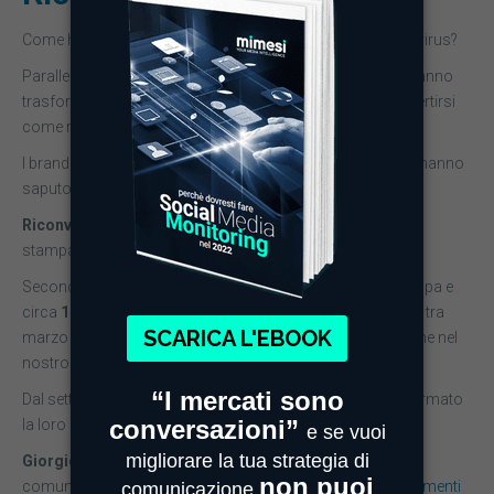
Come hanno reagito i brand italiani all’emergenza coronavirus?
Parallelamente al trend globale, anche le aziende italiane hanno
trasformato la loro comunicazione, prima, per poi riconvertirsi
come realtà.
I brand italiani sembrano essere quelli che maggiormente hanno
saputo riconvertirsi.
Riconversione
è diventata una parola chiave anche sulla
stampa, sul web e sui social media.
Secondo il nostro monitoraggio,
9.000 articoli
sulla stampa e
circa
18.000 contenuti
su web e social media, nel periodo tra
marzo e aprile, hanno affrontato l’argomento riconversione nel
nostro paese.
Dal settore automotive alla moda, le aziende hanno trasformato
la loro produzione per far fronte all’emergenza.
Giorgio Armani,
particolarmente attivo sui social, ha
comunicato da subito la
conversione di tutti i propri stabilimenti