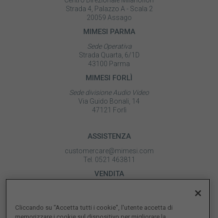
Centro Direzionale Milanofiori
Strada 4, Palazzo A - Scala 2
20059 Assago
MIMESI PARMA
Sede Operativa
Strada Quarta, 6/1D
43100 Parma
MIMESI FORLÌ
Sede divisione Audio Video
Via Guido Bonali, 14
47121 Forlì
ASSISTENZA
customercare@mimesi.com
Tel. 0521 463811
VENDITA
vendite@mimesi.com
Tel. 02 81830263
Cliccando su “Accetta tutti i cookie”, l'utente accetta di
SEGUICI SUI NOSTRI SOCIAL
memorizzare i cookie sul dispositivo per migliorare la