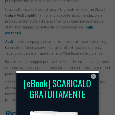
principalmente nella comunicazione aziendale.
Grazie all’utilizzo dei social network, grandi realtà come
Coca-
Cola
e
McDonald
‘s hanno lanciato delle raccomandazioni ai
propri consumatori. Il distanziamento sociale, per esempio, è
stato incoraggiato a partire dal cambiamento dei
loghi
aziendali
.
Audi
, come campagna di sensibilizzazione al social distancing,
ha creato un’animazione in cui gli anelli del logo si separano,
facendo apparire la frase ad effetto “Manteniamo le distanze”.
Inizialmente la maggior parte delle aziende ha stoppato la propria
comunicazione per poter rimodulare i contenuti e riconvertirsi sul
piano comunicativo.
×
Secondo una ricerca di
Shareablee
, il settore
Finance
è quello
che ha subito trasformato la propria comunicazione,
incentrandosi sul tema coronavirus. Questo, ad esempio, ha
portato un aumento delle interazioni del 40%.
Riconversioni in Italia