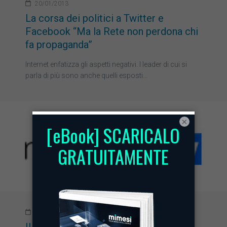
20/01/2013
La corsa dei politici a Twitter e
Facebook “Ma la Rete non perdona chi
fa propaganda”
Internet enfatizza gli aspetti negativi. I leader di cui si
parla di più sono anche quelli esposti…
×
15/01/2013