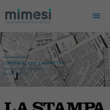
Dicono di noi
COMUNICAZIONE E MARKETING
fabio.banfi@dbinformation.it
Tel. 02 81830321