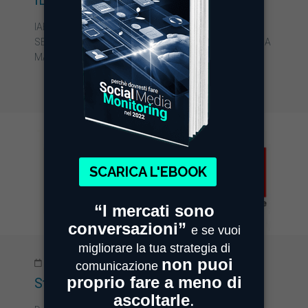
IL SOCIAL MIGLIORA LA VITA
IAB SEMINAR 2012 DALL’ULTIMA EDIZIONE DELLO IAB
SEMINAR DI MILANO, FOCAUZZATA SUL SOCIAL MEDIA
MARKETING, È TRA…
28/12/2012
Stop alle rassegne on line