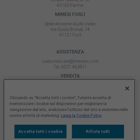
43100 Parma
MIMESI FORLÌ
Sede divisione Audio Video
Via Guido Bonali, 14
47121 Forlì
ASSISTENZA
customercare@mimesi.com
Tel. 0521 463811
VENDITA
vendite@mimesi.com
Tel. 02 81830263
Cliccando su “Accetta tutti i cookie”, l'utente accetta di
SEGUICI SUI NOSTRI SOCIAL
memorizzare i cookie sul dispositivo per migliorare la
navigazione del sito, analizzare l'utilizzo del sito e assistere nelle
nostre attività di marketing.
Leggi la Cookie Policy
Accetta tutti i cookie
Rifiuta tutti