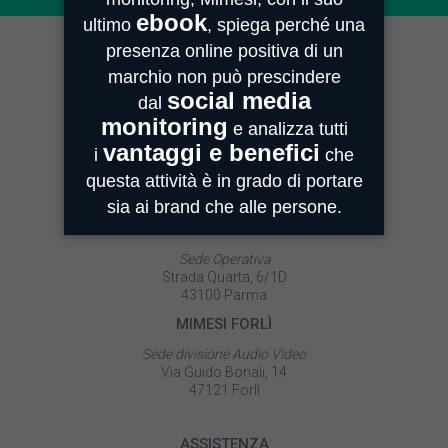
MIMESI MILANO
Sede Legale e Commerciale
Centro Direzionale Milanofiori
Strada 4, Palazzo A - Scala 2
20059 Assago
MIMESI PARMA
Sede Operativa
Strada Quarta, 6/1D
43100 Parma
MIMESI FORLÌ
Sede divisione Audio Video
Via Guido Bonali, 14
47121 Forlì
ASSISTENZA