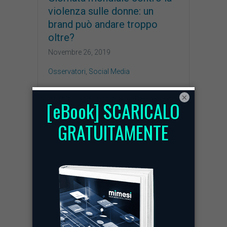
violenza sulle donne: un
brand può andare troppo
oltre?
Novembre 26, 2019
Osservatori
,
Social Media
×