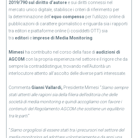
2019/790 sul diritto d’autore
e sui diritti connessi nel
mercato unico digitale, stabilisce i criteri di riferimento per
la determinazione dell’
equo compenso
per l’utilizzo online di
pubblicazioni di carattere giornalistico e riguarda sia i rapporti
tra editori e piattaforme online (i cosiddetti OTT) sia
tra
editori
e
imprese di Media Monitoring
.
Mimesi
ha contribuito nel corso della fase di
audizioni di
AGCOM
con la propria esperienza nel settore e il rigore che da
sempre la contraddistingue, trovando nell’Autorità un
interlocutore attento all’ascolto delle diverse parti interessate.
Commenta
Gianni Vallardi,
Presidente Mimesi “
Siamo sempre
stati attenti alle ragioni sia della filiera dell’editoria che delle
società di media monitoring e quindi accogliamo con favore i
contenuti del Regolamento AGCOM che sostiene un equilibrio
tra le parti
.”
“
Siamo orgogliosi di essere stati tra i precursori nel settore del
media monitoring ad adottare volontariamente e da anni una