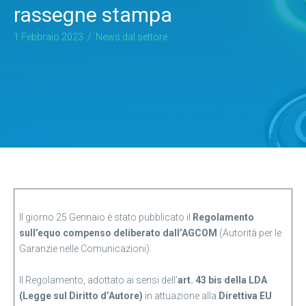
rassegne stampa
1 Febbraio 2023
/
News dal settore
Il giorno 25 Gennaio è stato pubblicato il
Regolamento
sull’equo compenso deliberato dall’AGCOM
(Autorità per le
Garanzie nelle Comunicazioni).
Il Regolamento, adottato ai sensi dell’
art. 43 bis della LDA
(Legge sul Diritto d’Autore)
in attuazione alla
Direttiva EU