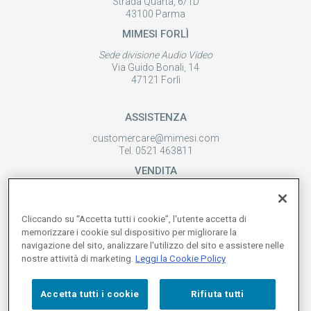
Strada Quarta, 6/1D
43100 Parma
MIMESI FORLÌ
Sede divisione Audio Video
Via Guido Bonali, 14
47121 Forlì
ASSISTENZA
customercare@mimesi.com
Tel. 0521 463811
VENDITA
vendite@mimesi.com
Tel. 02 81830263
Cliccando su “Accetta tutti i cookie”, l'utente accetta di
SEGUICI SUI NOSTRI SOCIAL
memorizzare i cookie sul dispositivo per migliorare la
navigazione del sito, analizzare l'utilizzo del sito e assistere nelle
nostre attività di marketing.
Leggi la Cookie Policy
Accetta tutti i cookie
Rifiuta tutti