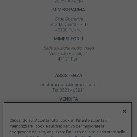
20059 Assago
MIMESI PARMA
Sede Operativa
Strada Quarta, 6/1D
43100 Parma
MIMESI FORLÌ
Sede divisione Audio Video
Via Guido Bonali, 14
47121 Forlì
ASSISTENZA
customercare@mimesi.com
Tel. 0521 463811
VENDITA
vendite@mimesi.com
Tel. 02 81830263
Cliccando su “Accetta tutti i cookie”, l'utente accetta di
SEGUICI SUI NOSTRI SOCIAL
memorizzare i cookie sul dispositivo per migliorare la
navigazione del sito, analizzare l'utilizzo del sito e assistere nelle