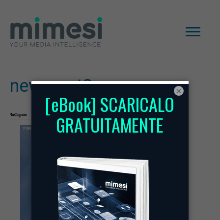
new-post2
×