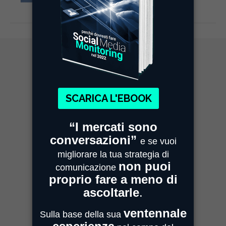
MIMESI MILANO
Sede Legale e Commerciale
Centro Direzionale Milanofiori
Strada 4, Palazzo A - Scala 2
20059 Assago
MIMESI PARMA
Sede Operativa
Strada Quarta, 6/1D
43100 Parma
MIMESI FORLÌ
Sede divisione Audio Video
Via Guido Bonali, 14