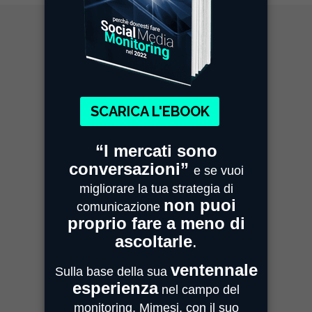
MIMESI MILANO
Sede Legale e Commerciale
Centro Direzionale Milanofiori
Strada 4, Palazzo A - Scala 2
20059 Assago
MIMESI PARMA
Sede Operativa
Strada Quarta, 6/1D
43100 Parma
MIMESI FORLÌ
Sede divisione Audio Video
Via Guido Bonali, 14
47121 Forlì
ASSISTENZA