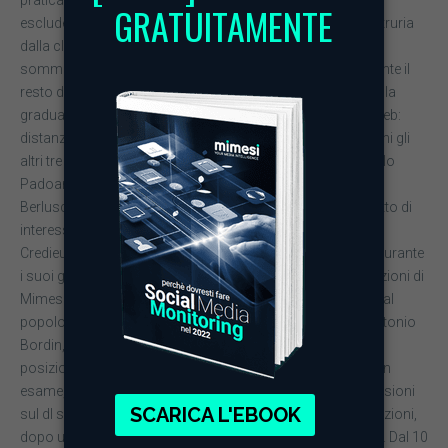
praticamente tutte le 202.166 conversazioni individuate:
escludendo gli scontati hashtag #salvabanche e #bancaetruria
dalla classifica, #boschi è l’argomento più trattato e, se
sommato a #sfiduciamolaboschi, stacca abbondantemente il
resto dei temi, da #renzi a #m5s. La Boschi vince quindi nella
graduatoria dei cinque personaggi più ‘chiacchierati’ sul web:
distanza abbastanza Renzi e surclassa senza mezzi termini gli
altri tre in classifica, cioè il ministro dell’Economia Pier Carlo
Padoan e i leader di centrodestra Matteo Salvini e Silvio
Berlusconi, legati alla vicenda dal filo conduttore del conflitto di
interessi. Il primo riporta alla storia del salvataggio di
Credieuronord, il secondo ai noti conflitti, rimasti irrisolti, durante
i suoi governi in quasi 20 anni di storia politica. Nelle rilevazioni di
Mimesi vengono anche analizzati i tre autori più retwittati dal
popolo dei social: al primo posto c’è l’avvocato veneto Antonio
Bordin, seguito dalla satira di Arsenale Kappa e, in terza
posizione, il giornalista Roberto Saviano. Nel mese preso in
esame, è stato il 9 dicembre il giorno con il picco di discussioni
sul dl salvabanche: sono state sfiorate le 30.000 conversazioni,
dopo una sostanziale tranquillità fino al giorno precedente. Dal 10