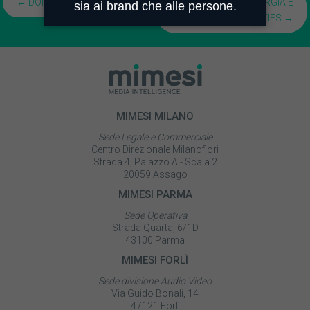
Posts
← DONNE E TECH
[INFOGRAFICA] ENERGIA E
UTILITIES →
navigation
MIMESI MILANO
Sede Legale e Commerciale
Centro Direzionale Milanofiori
Strada 4, Palazzo A - Scala 2
20059 Assago
MIMESI PARMA
Sede Operativa
Strada Quarta, 6/1D
43100 Parma
MIMESI FORLÌ
Sede divisione Audio Video
Via Guido Bonali, 14
47121 Forlì