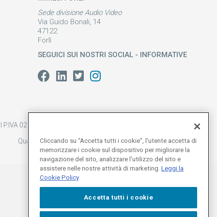
Sede divisione Audio Video
Via Guido Bonali, 14
47122
Forlì
SEGUICI SUI NOSTRI SOCIAL - INFORMATIVE
 P.IVA 02161300344 |
Whistleblowing
|
M.O ex D. Lgs. 231/01
Qualità
|
Cliccando su “Accetta tutti i cookie”, l'utente accetta di
Parità di genere
|
Privacy Policy
|
Cookie Policy
memorizzare i cookie sul dispositivo per migliorare la
navigazione del sito, analizzare l'utilizzo del sito e
assistere nelle nostre attività di marketing.
Leggi la
Cookie Policy
Accetta tutti i cookie