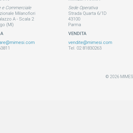
e e Commerciale
Sede Operativa
zionale Milanofiori
Strada Quarta 6/1D
alazzo A - Scala 2
43100
go (MI)
Parma
ZA
VENDITA
are@mimesi.com
vendite@mimesi.com
63811
Tel. 02 81830263
© 2026 MIMESI