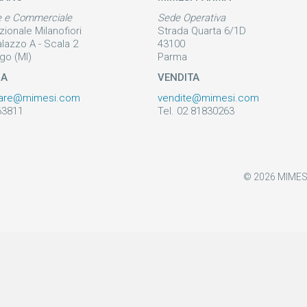
e e Commerciale
Sede Operativa
zionale Milanofiori
Strada Quarta 6/1D
alazzo A - Scala 2
43100
go (MI)
Parma
ZA
VENDITA
are@mimesi.com
vendite@mimesi.com
63811
Tel. 02 81830263
© 2026 MIMESI