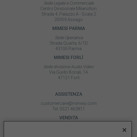
Sede Legale e Commerciale
Centro Direzionale Milanofiori
Strada 4, Palazzo A - Scala 2
20059 Assago
MIMESI PARMA
Sede Operativa
Strada Quarta, 6/1D
43100 Parma
MIMESI FORLÌ
Sede divisione Audio Video
Via Guido Bonali, 14
47121 Forlì
ASSISTENZA
customercare@mimesi.com
Tel. 0521 463811
VENDITA
vendite@mimesi.com
Tel. 02 81830263