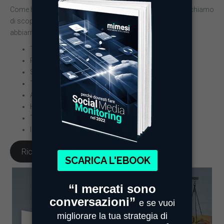
Come hanno reagito consumatori, aziende e governi? Cerchiamo
di scoprirlo grazie all’analisi dei contenuti web e social che
abbiamo monitorato nell’ultimo mese, che fornirà:
Trend
Post più rilevanti
Sentiment
Topic correlati
Articoli e post più condivisi su Twitter
Hashtag più utilizzati
Top autori
Il profilo socio demografico degli autori dei post
Richiedi il report