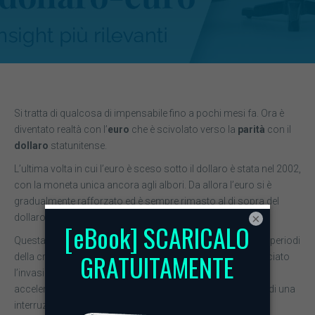
Si tratta di qualcosa di impensabile fino a pochi mesi fa. Ora è
diventato realtà con l’
euro
che è scivolato verso la
parità
con il
dollaro
statunitense.
L’ultima volta in cui l’euro è sceso sotto il dollaro è stata nel 2002,
con la moneta unica ancora agli albori. Da allora l’euro si è
gradualmente rafforzato ed è sempre rimasto al di sopra del
×
dollaro.
Questa situazione si è mantenuta anche durante i peggiori periodi
della crisi del debito europeo, ma quando la
Russia
ha lanciato
l’invasione dell’
Ucraina,
la tendenza si è invertita, con una
accelerazione in giugno a causa dell’aumentare dei timori di una
interruzione completa delle forniture di gas