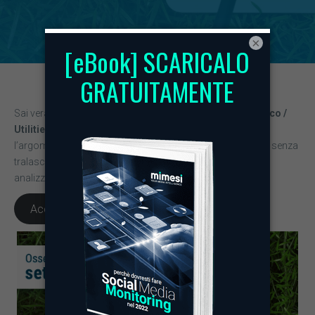
×
Sai veramente cosa sta succedendo nel
Settore Energetico /
Utilities
? L’ultimo Osservatorio Media di Mimesi affronta
l’argomento della
#crisienergetica
sui media tradizionali, senza
tralasciare uno sguardo ai social media dove abbiamo
analizzato le conversazioni sul
#carobollette
Accedi subito all’osservatorio