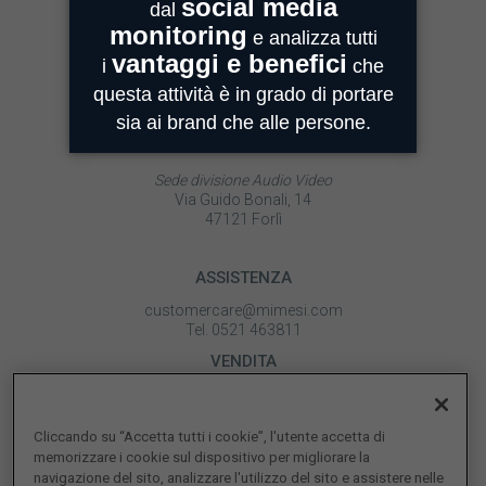
20059 Assago
MIMESI PARMA
Sede Operativa
Strada Quarta, 6/1D
43100 Parma
MIMESI FORLÌ
Sede divisione Audio Video
Via Guido Bonali, 14
47121 Forlì
ASSISTENZA
customercare@mimesi.com
Tel. 0521 463811
VENDITA
vendite@mimesi.com
Tel. 02 81830263
Cliccando su “Accetta tutti i cookie”, l'utente accetta di
SEGUICI SUI NOSTRI SOCIAL
memorizzare i cookie sul dispositivo per migliorare la
navigazione del sito, analizzare l'utilizzo del sito e assistere nelle