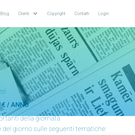
Blog
Clienti
Copyright
Contatti
Login
esi
 € / ANNO
rtanti della giornata
ie del giorno sulle seguenti tematiche: