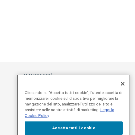
MIMESI FORLÌ
Sede divisione Audio Video
Via Guido Bonali, 14
Cliccando su “Accetta tutti i cookie”, l'utente accetta di
47122
memorizzare i cookie sul dispositivo per migliorare la
Forlì
navigazione del sito, analizzare l'utilizzo del sito e
assistere nelle nostre attività di marketing.
Leggi la
SEGUICI SUI NOSTRI SOCIAL - INFORMATIVE
Cookie Policy
Accetta tutti i cookie