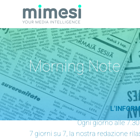
Morning Note
Le
L'INFORM
Ogni giorno alle 7.3
7 giorni su 7, la nostra redazione ril