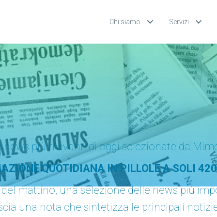
Chi siamo
Servizi
 news più rilevanti di oggi selezionate da Mim
AZIONE QUOTIDIANA IN PILLOLE A SOLI 420
0 del mattino, una selezione delle news più impo
ascia una nota che sintetizza le principali notiz