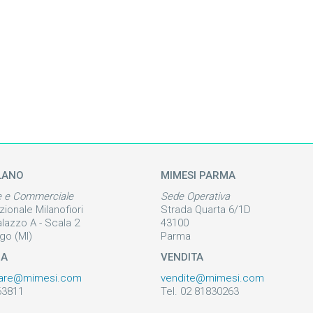
LANO
MIMESI PARMA
e e Commerciale
Sede Operativa
zionale Milanofiori
Strada Quarta 6/1D
alazzo A - Scala 2
43100
go (MI)
Parma
ZA
VENDITA
are@mimesi.com
vendite@mimesi.com
63811
Tel. 02 81830263