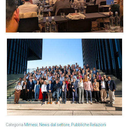
Categoria
Mimesi
,
News dal settore
,
Pubbliche Relazioni