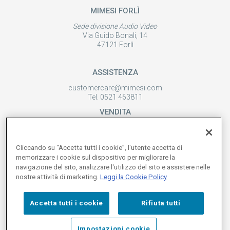
MIMESI FORLÌ
Sede divisione Audio Video
Via Guido Bonali, 14
47121 Forlì
ASSISTENZA
customercare@mimesi.com
Tel. 0521 463811
VENDITA
vendite@mimesi.com
Tel. 02 81830263
Cliccando su “Accetta tutti i cookie”, l'utente accetta di
SEGUICI SUI NOSTRI SOCIAL
memorizzare i cookie sul dispositivo per migliorare la
navigazione del sito, analizzare l'utilizzo del sito e assistere nelle
nostre attività di marketing.
Leggi la Cookie Policy
Accetta tutti i cookie
Rifiuta tutti
Impostazioni cookie