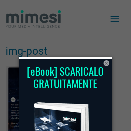
img-post
×