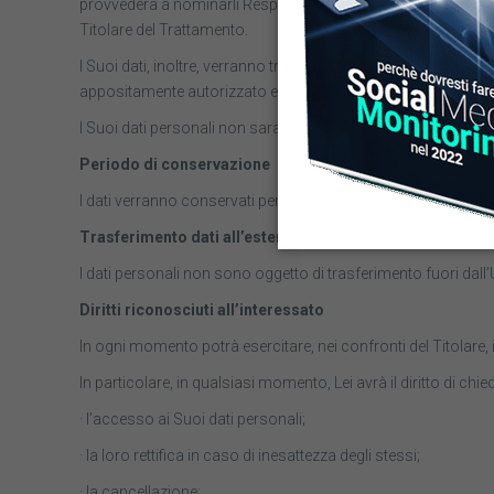
provvederà a nominarli Responsabili del Trattamento ex art. 
Titolare del Trattamento.
I Suoi dati, inoltre, verranno trattati, esclusivamente per le 
appositamente autorizzato e istruito dal Titolare ai sensi del
I Suoi dati personali non saranno oggetto di diffusione, sal
Periodo di conservazione
I dati verranno conservati per 24 mesi decorrenti dalla data d
Trasferimento dati all’estero.
I dati personali non sono oggetto di trasferimento fuori dal
Diritti riconosciuti all’interessato
In ogni momento potrà esercitare, nei confronti del Titolare, i 
In particolare, in qualsiasi momento, Lei avrà il diritto di chie
· l’accesso ai Suoi dati personali;
· la loro rettifica in caso di inesattezza degli stessi;
· la cancellazione;