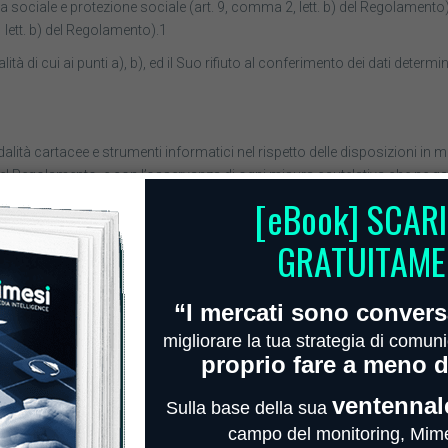
rezza sociale e protezione sociale (art. 9, comma 2, lett. b) del Regolamen
1 lett. b) del Regolamento).1
tà di cui ai punti a), b), ed il Suo rifiuto al conferimento dei dati determine
lità cartacee e strumenti informatici nel rispetto delle disposizioni in mate
del Regolamento, e con l’osservanza di ogni misura cautelativa che ne garan
no dagli stessi ricevuti da società di recruiting ai quali Lei ha affidato l’
lazione alle finalità sopra indicate, ai seguenti soggetti o categorie di sog
e l’obbligo di comunicazione, in ottemperanza a quanto prescritto dalla no
) a cui il Titolare dovesse affidare degli incarichi per lo svolgimento di a
razione del rapporto di lavoro).
il Titolare del Trattamento si impegna ad affidarsi esclusivamente a soggett