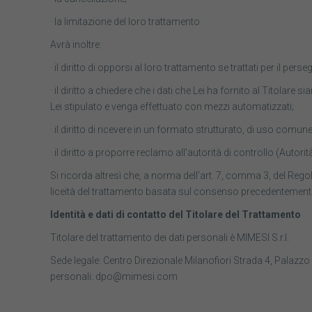
· la limitazione del loro trattamento
Avrà inoltre:
· il diritto di opporsi al loro trattamento se trattati per il per
· il diritto a chiedere che i dati che Lei ha fornito al Titolare 
Lei stipulato e venga effettuato con mezzi automatizzati;
· il diritto di ricevere in un formato strutturato, di uso comune 
· il diritto a proporre reclamo all’autorità di controllo (Autori
Si ricorda altresì che, a norma dell’art. 7, comma 3, del Reg
liceità del trattamento basata sul consenso precedentement
Identità e dati di contatto del Titolare del Trattamento
Titolare del trattamento dei dati personali è MIMESI S.r.l.
Sede legale: Centro Direzionale Milanofiori Strada 4, Palaz
personali: dpo@mimesi.com