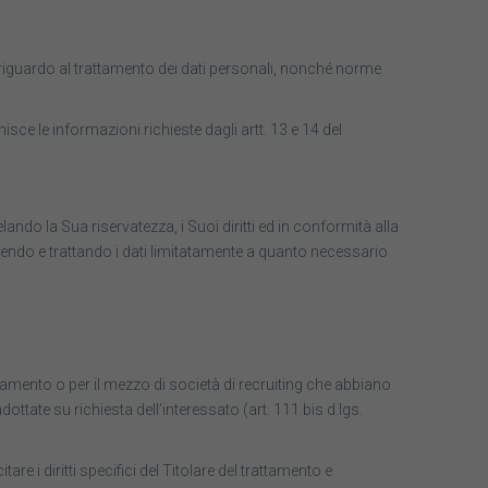
riguardo al trattamento dei dati personali, nonché norme
isce le informazioni richieste dagli artt. 13 e 14 del
lando la Sua riservatezza, i Suoi diritti ed in conformità alla
uisendo e trattando i dati limitatamente a quanto necessario
ttamento o per il mezzo di società di recruiting che abbiano
ate su richiesta dell’interessato (art. 111 bis d.lgs.
are i diritti specifici del Titolare del trattamento e