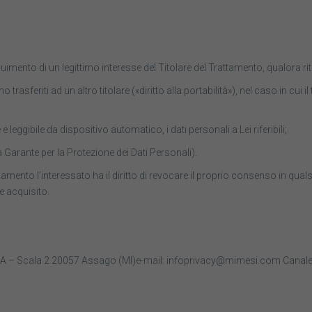
seguimento di un legittimo interesse del Titolare del Trattamento, qualora rite
siano trasferiti ad un altro titolare («diritto alla portabilità»), nel caso in
e leggibile da dispositivo automatico, i dati personali a Lei riferibili;
tà Garante per la Protezione dei Dati Personali).
olamento l’interessato ha il diritto di revocare il proprio consenso in 
e acquisito.
zo A – Scala 2 20057 Assago (MI)e-mail: infoprivacy@mimesi.com Canale di