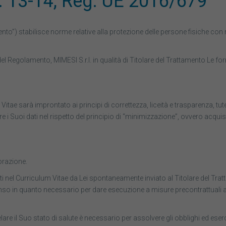
13-14, Reg. UE 2016/679
”) stabilisce norme relative alla protezione delle persone fisiche con 
el Regolamento, MIMESI S.r.l. in qualità di Titolare del Trattamento Le forn
itae sarà improntato ai principi di correttezza, liceità e trasparenza, tute
are i Suoi dati nel rispetto del principio di “minimizzazione”, ovvero acq
orazione.
uti nel Curriculum Vitae da Lei spontaneamente inviato al Titolare del Tra
o in quanto necessario per dare esecuzione a misure precontrattuali adott
lare il Suo stato di salute è necessario per assolvere gli obblighi ed esercit