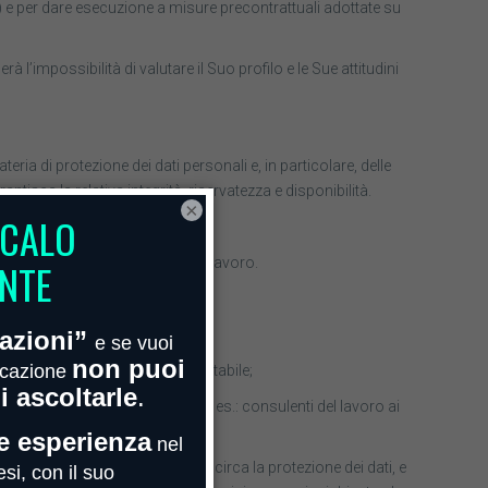
to) e per dare esecuzione a misure precontrattuali adottate su
rà l’impossibilità di valutare il Suo profilo e le Sue attitudini
ria di protezione dei dati personali e, in particolare, delle
tisca la relativa integrità, riservatezza e disponibilità.
×
incarico di supporto nella ricerca lavoro.
getti:
rmativa in materia fiscale e contabile;
lcune attività in outsourcing (ad es.: consulenti del lavoro ai
i che prestino garanzie adeguate circa la protezione dei dati, e