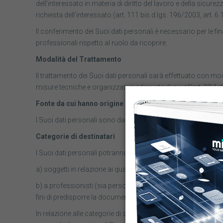
dell’interessato in materia di diritto del lavoro e della sicu
richiesta dell’interessato (art. 111 bis d.lgs. 196/2003, art. 6.
Il conferimento dei Suoi dati personali è necessario per le finali
professionali rispetto al ruolo da ricoprire.
Modalità del Trattamento
Il trattamento dei Suoi dati personali sarà effettuato con moda
misure tecniche e organizzative adeguate di cui all’art. 32.1 
Fonte da cui hanno origine i dati
I Suoi dati personali sono da Lei stati inviati alla Società o so
Categorie di destinatari
I Suoi dati personali potranno essere comunicati, in stretta re
a) soggetti in relazione ai quali la vigente normativa preved
b) a professionisti (sia persone fisiche sia persone giuridiche
fini di predisporre la documentazione necessaria per l’instau
In relazione alle categorie di soggetti di cui alle lettere b), 