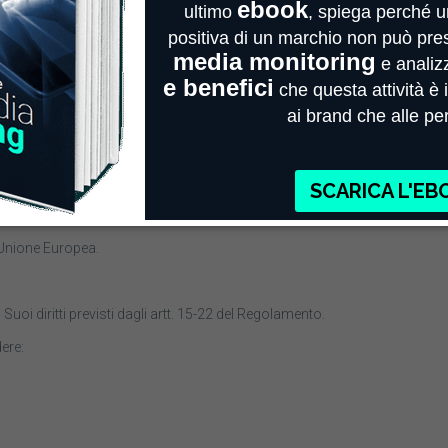
28 del Regolamento. L’elenco dei Responsabili del Trattamento è disponibi
finalità di cui sopra, da parte del personale aziendale dipendente e/o coll
l’art. 29 del Regolamento.
vo qualora richiesto da una norma di legge o di regolamento o dalla nor
i ricevimento.
l’Unione Europea.
Suoi diritti previsti dagli artt. 15-22 del Regolamento.
dere: