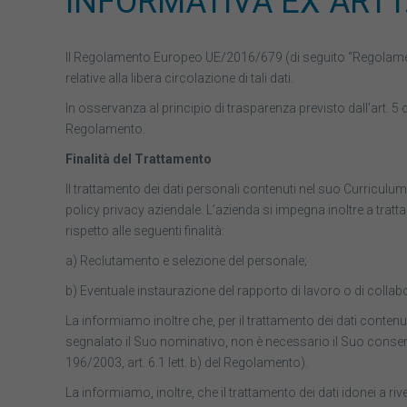
INFORMATIVA EX ARTT. 
Il Regolamento Europeo UE/2016/679 (di seguito “Regolamento
relative alla libera circolazione di tali dati.
In osservanza al principio di trasparenza previsto dall’art. 5 d
Regolamento.
Finalità del Trattamento
Il trattamento dei dati personali contenuti nel suo Curriculum V
policy privacy aziendale. L’azienda si impegna inoltre a tratt
rispetto alle seguenti finalità:
a) Reclutamento e selezione del personale;
b) Eventuale instaurazione del rapporto di lavoro o di collab
La informiamo inoltre che, per il trattamento dei dati conten
segnalato il Suo nominativo, non è necessario il Suo consens
196/2003, art. 6.1 lett. b) del Regolamento).
La informiamo, inoltre, che il trattamento dei dati idonei a rive