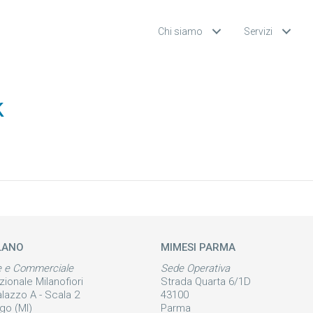
Chi siamo
Servizi
k
LANO
MIMESI PARMA
e e Commerciale
Sede Operativa
zionale Milanofiori
Strada Quarta 6/1D
alazzo A - Scala 2
43100
go (MI)
Parma