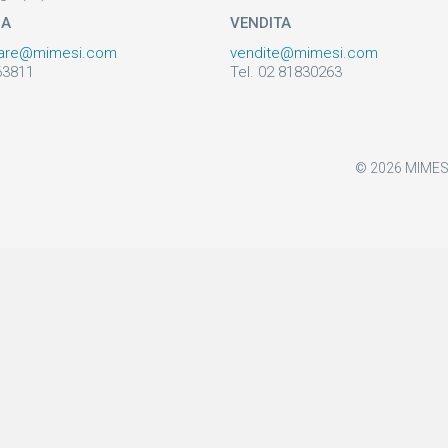
ZA
VENDITA
are@mimesi.com
vendite@mimesi.com
63811
Tel. 02 81830263
© 2026 MIMESI