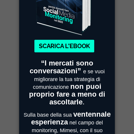
MIMESI MILANO
Sede Legale e Commerciale
Centro Direzionale Milanofiori
Strada 4, Palazzo A - Scala 2
20059 Assago
MIMESI PARMA
Sede Operativa
Strada Quarta, 6/1D
43100 Parma
MIMESI FORLÌ
Sede divisione Audio Video
Via Guido Bonali, 14
47121 Forlì
ASSISTENZA