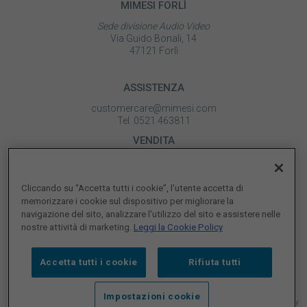
MIMESI FORLÌ
Sede divisione Audio Video
Via Guido Bonali, 14
47121 Forlì
ASSISTENZA
customercare@mimesi.com
Tel. 0521 463811
VENDITA
vendite@mimesi.com
Tel. 02 81830263
Cliccando su “Accetta tutti i cookie”, l'utente accetta di
SEGUICI SUI NOSTRI SOCIAL
memorizzare i cookie sul dispositivo per migliorare la
navigazione del sito, analizzare l'utilizzo del sito e assistere nelle
nostre attività di marketing.
Leggi la Cookie Policy
Accetta tutti i cookie
Rifiuta tutti
Impostazioni cookie
© 2026 MIMESI P.IVA 02161300344 |
Whistleblowing
|
M.O ex D. Lgs. 231/01
|
Qualità
|
Privacy