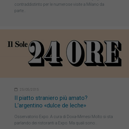
contraddistinto per le numerose visite a Milano da
parte…
25/05/2015
Il piatto straniero più amato?
L’argentino «dulce de leche»
Osservatorio Expo. A cura di Doxa-Mimesi Molto si sta
parlando dei ristoranti a Expo. Ma quali sono…