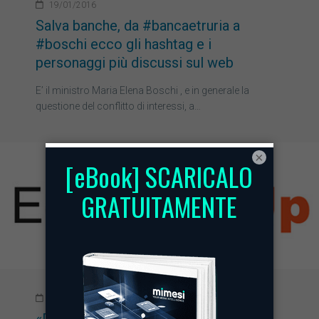
19/01/2016
Salva banche, da #bancaetruria a
#boschi ecco gli hashtag e i
personaggi più discussi sul web
E’ il ministro Maria Elena Boschi , e in generale la
questione del conflitto di interessi, a…
×
10/11/2015