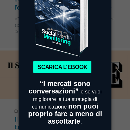
«Porteremo con noi la carica,
l’entusiasmo e la sua energia positiva»
«Gasperini aveva voluto fortemente entrare nella nostra
società, benché non sia più una startup», ricorda il
Ceo…
27/07/2015
Il padiglione più bello? Quello degli
Emirati arabi