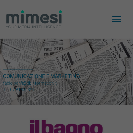
Dicono di noi
COMUNICAZIONE E MARKETING
fabio.banfi@dbinformation.it
Tel. 02 81830321