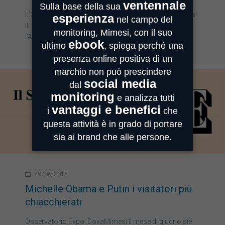
L’Osservatorio sull’Esposizione. A cura di Doxa­Mimesi
IL MONUMENTO­ SIMBOLO Piace al pubblico anche
l’Albero della vita, che…
29/06/2015
Michelle Obama e Putin i visitatori più
chiacchierati
Osservatorio Expo. Doxa­Mimesi Il mese di giugno siè