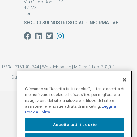
Via Guido Bonali, 14
47122
Forlì
SEGUICI SUI NOSTRI SOCIAL - INFORMATIVE
 P.IVA 02161300344 |
Whistleblowing
|
M.O ex D. Lgs. 231/01
Qualità
|
Parità di genere
|
Privacy Policy
|
Cookie Policy
Cliccando su “Accetta tutti i cookie”, l'utente accetta di
memorizzare i cookie sul dispositivo per migliorare la
navigazione del sito, analizzare l'utilizzo del sito e
assistere nelle nostre attività di marketing.
Leggi la
Cookie Policy
Accetta tutti i cookie