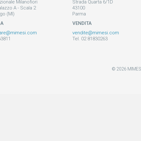
zionale Milanofiori
Strada Quarta 6/1D
alazzo A - Scala 2
43100
go (MI)
Parma
ZA
VENDITA
are@mimesi.com
vendite@mimesi.com
63811
Tel. 02 81830263
© 2026 MIMESI