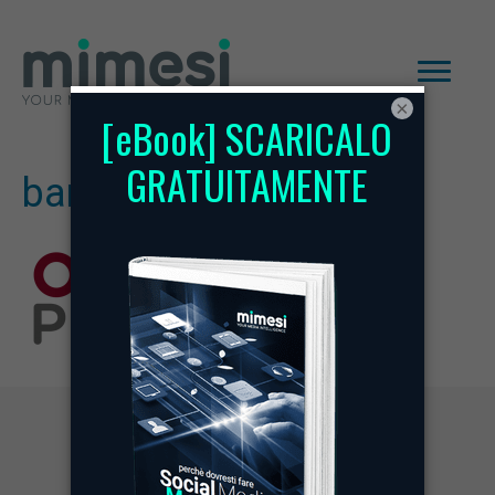
×
banca-progetto