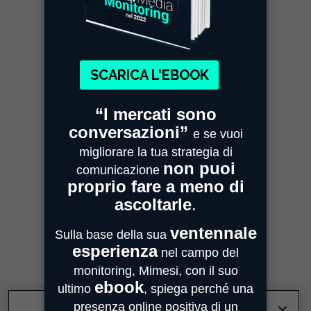
MIMESI MILANO
Sede Legale e Commerciale
Centro Direzionale Milanofiori
Strada 4, Palazzo A - Scala 2
20059 Assago
MIMESI PARMA
Sede Operativa
Strada Quarta, 6/1D
43100 Parma
MIMESI FORLÌ
Sede divisione Audio Video
Via Guido Bonali, 14
47121 Forlì
ASSISTENZA
customercare@mimesi.com
Tel. 0521 463811
VENDITA
vendite@mimesi.com