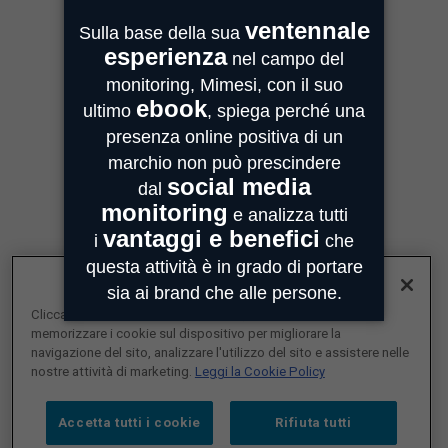
Strada Quarta, 6/1D
43100 Parma
MIMESI FORLÌ
Sede divisione Audio Video
Via Guido Bonali, 14
47121 Forlì
ASSISTENZA
customercare@mimesi.com
Tel. 0521 463811
VENDITA
vendite@mimesi.com
Tel. 02 81830263
Cliccando su “Accetta tutti i cookie”, l'utente accetta di
SEGUICI SUI NOSTRI SOCIAL
memorizzare i cookie sul dispositivo per migliorare la
navigazione del sito, analizzare l'utilizzo del sito e assistere nelle
nostre attività di marketing.
Leggi la Cookie Policy
Accetta tutti i cookie
Rifiuta tutti