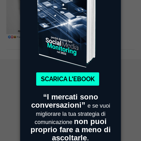
MIMESI MILANO
Sede Legale e Commerciale
Centro Direzionale Milanofiori
Strada 4, Palazzo A - Scala 2
20059 Assago
MIMESI PARMA
Sede Operativa