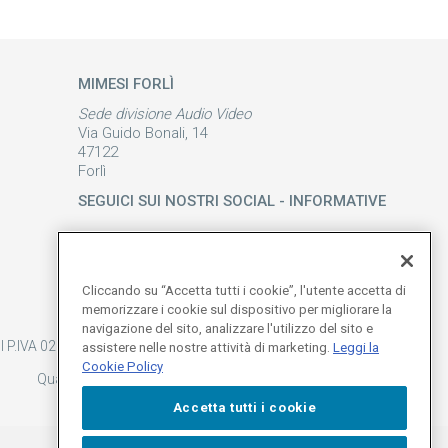
MIMESI FORLÌ
Sede divisione Audio Video
Via Guido Bonali, 14
47122
Forlì
SEGUICI SUI NOSTRI SOCIAL - INFORMATIVE
Cliccando su “Accetta tutti i cookie”, l'utente accetta di
memorizzare i cookie sul dispositivo per migliorare la
navigazione del sito, analizzare l'utilizzo del sito e
 P.IVA 02161300344 |
Whistleblowing
|
M.O ex D. Lgs. 231/01
assistere nelle nostre attività di marketing.
Leggi la
Cookie Policy
Qualità
|
Parità di genere
|
Privacy Policy
|
Cookie Policy
Accetta tutti i cookie