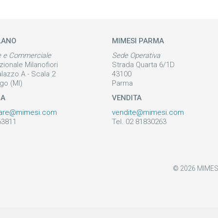
LANO
MIMESI PARMA
e e Commerciale
Sede Operativa
zionale Milanofiori
Strada Quarta 6/1D
alazzo A - Scala 2
43100
go (MI)
Parma
ZA
VENDITA
are@mimesi.com
vendite@mimesi.com
63811
Tel. 02 81830263
© 2026 MIMESI