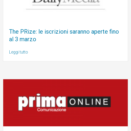
The PRize: le iscrizioni saranno aperte fino
al 3 marzo
Leggi tutto