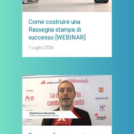
Come costruire una
Rassegna stampa di
successo [WEBINAR]
1 Luglio 2026
Perchè le nostre rassegne
sono più ricche!