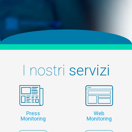
I nostri
servizi
Press
Web
Monitoring
Monitoring